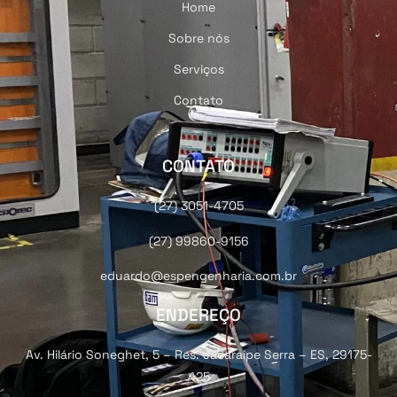
Home
Sobre nós
Serviços
Contato
CONTATO
(27) 3051-4705
(27) 99860-9156
eduardo@espengenharia.com.br
ENDEREÇO
Av. Hilário Soneghet, 5 – Res. Jacaraipe Serra – ES, 29175-
425